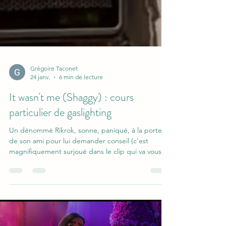
Grégoire Taconet
24 janv.
6 min de lecture
It wasn't me (Shaggy) : cours
particulier de gaslighting