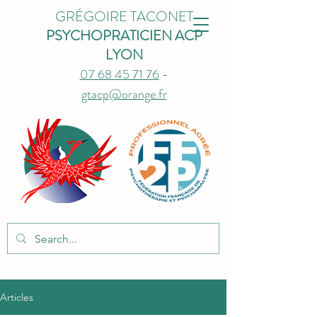
GRÉGOIRE TACONET
PSYCHOPRATICIEN ACP
LYON
07 68 45 71 76
-
gtacp@orange.fr
Articles