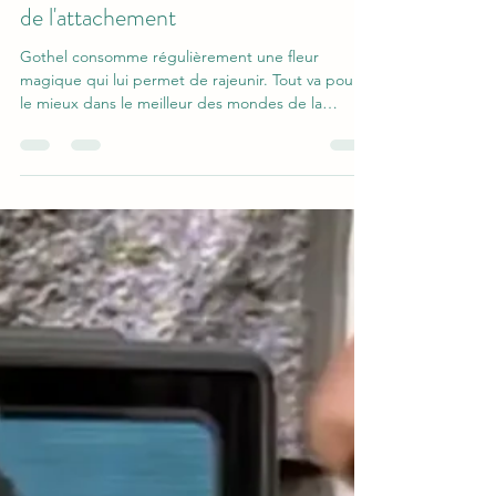
Grégoire Taconet
13 févr.
7 min de lecture
Raiponce, masterclass sur la théorie
de l'attachement
Gothel consomme régulièrement une fleur
magique qui lui permet de rajeunir. Tout va pour
le mieux dans le meilleur des mondes de la
phytothérapie anti-âge, jusqu'à ce que la reine ait
besoin de la fleur pour tomber enceinte et s'en
empare. Comme il n'y a pas de problèmes il n'y a
que des solutions, Gothel kidnappe le bébé,
Raiponce, dont la chevelure a conservé le pouvoir
de la fleur (à condition qu'on ne la coupe pas), et
l'élève dans une tour coupée du monde (ce qui
donnera