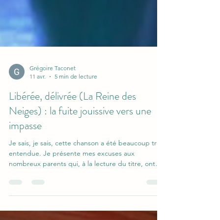
Grégoire Taconet
11 avr.
5 min de lecture
Libérée, délivrée (La Reine des
Neiges) : la fuite jouissive vers une
impasse
Je sais, je sais, cette chanson a été beaucoup trop
entendue. Je présente mes excuses aux
nombreux parents qui, à la lecture du titre, ont
été replongés dans un passé douloureux qu'ils
espéraient profondément enfoui. Mais si elle a
autant marché, c'est probablement que le