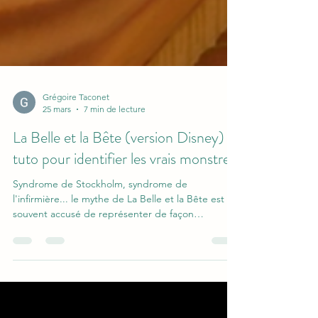
Grégoire Taconet
25 mars
7 min de lecture
La Belle et la Bête (version Disney) :
tuto pour identifier les vrais monstres
Syndrome de Stockholm, syndrome de
l'infirmière... le mythe de La Belle et la Bête est
souvent accusé de représenter de façon
grotesque cette injonction sociale, dans les
couples hétérosexuels, pour les femmes de tout
supporter parce qu'après tout leur époux derrière