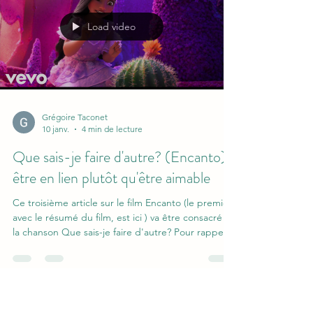
Un dénommé Rikrok, sonne, paniqué, à la porte
de son ami pour lui demander conseil (c'est
magnifiquement surjoué dans le clip qui va vous
faire revivre vos meilleurs souvenirs d'activité
théâtre de CM2). En effet, il s'est fait surprendre
en pleine action avec la voisine sur le sol de la salle
de bain (si vous aussi vous vous demandez
pourquoi le sol de la salle de bain, c'est parce
qu'iels avaient commencé les hostilités sous la
douche) par sa copine à qui il avait oublié qu
Load video
Grégoire Taconet
10 janv.
4 min de lecture
Que sais-je faire d'autre? (Encanto) :