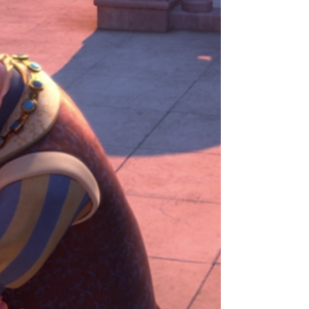
la première suite constituait déjà beaucoup trop
de suites) : un tueur mort qui sévissait avec un
gant prolongé par des couteaux apparaît dans les
rêves de ses victimes où il peut les assassiner de
façon bien réelle. Mais au delà de la créativité de
cet univers qui a marqué les esprits, le film évoque
le silence face aux violences et