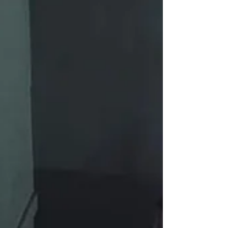
éprouvante. J'en parlais dans cet article , mais
beaucoup moins bien que ne le fait la chanson
Dans un autre monde du film La Reine des Neiges
2 . La métaphore de la voix lointaine est
particulièrement pertinente : un besoin de
changement profond commence souvent par un
signal flou, qu'on est pas sûr·e de v