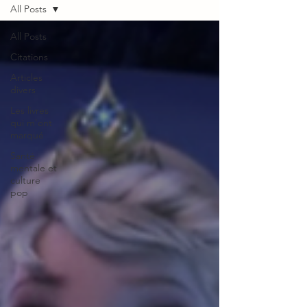
All Posts
All Posts
Citations
Articles
divers
Les livres
qui m'ont
marqué
Santé
mentale et
culture
pop