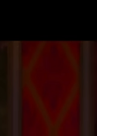
ses comportements peut-être un peu bourrus
cache un grand cœur qui va bien finir par se
révéler si elles prennent suffisamment sur elles .
De fait, la vigilance est nécessaire : en France une
femme est tuée tous