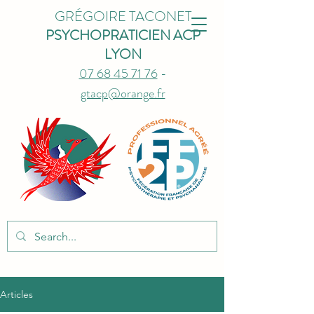
GRÉGOIRE TACONET
PSYCHOPRATICIEN ACP
LYON
07 68 45 71 76
-
gtacp@orange.fr
Articles