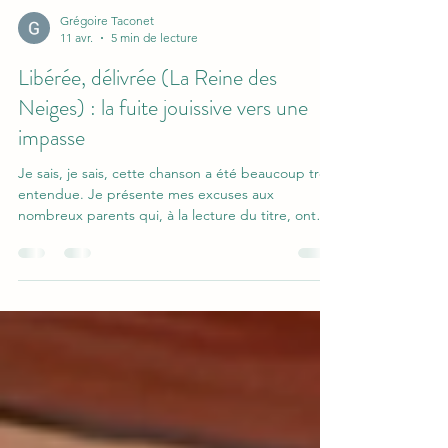
Grégoire Taconet
11 avr.
5 min de lecture
Libérée, délivrée (La Reine des
Neiges) : la fuite jouissive vers une
impasse
Je sais, je sais, cette chanson a été beaucoup trop
entendue. Je présente mes excuses aux
nombreux parents qui, à la lecture du titre, ont
été replongés dans un passé douloureux qu'ils
espéraient profondément enfoui. Mais si elle a
autant marché, c'est probablement que le
message porté a fait écho pour beaucoup...
même si c'est surtout son ambivalence qui la
caractérise. Comme d'habitude, je mets la vidéo
de la version anglaise. Il y a toujours des
contresens dans la version