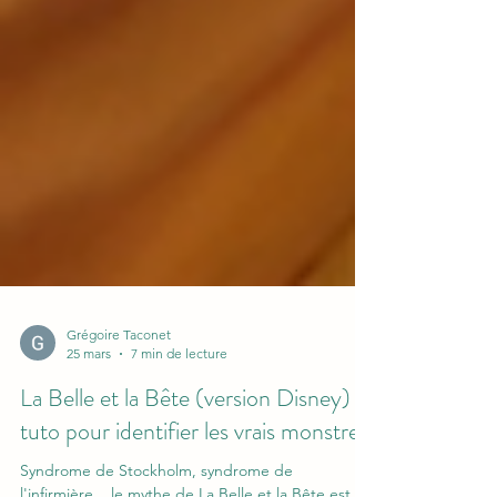
Grégoire Taconet
25 mars
7 min de lecture
La Belle et la Bête (version Disney) :