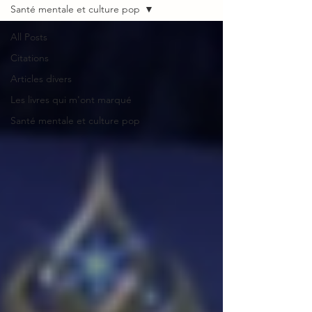
Santé mentale et culture pop
All Posts
Citations
Articles divers
Les livres qui m'ont marqué
Santé mentale et culture pop