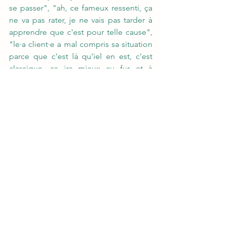
se passer", "ah, ce fameux ressenti, ça 
ne va pas rater, je ne vais pas tarder à 
apprendre que c'est pour telle cause", 
"le·a client·e a mal compris sa situation 
parce que c'est là qu'iel en est, c'est 
classique, ça ira mieux au fur et à 
mesure des séances". Se sortir du 
confort de l'expertise est un geste actif, 
délibéré, mais les récompenses sont 
généralement là. L'humilité est un outil 
thérapeutique, même quand on 
pourrait croire qu'elle est là par 
définition.
Les livres qui m'ont marqué