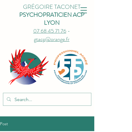
GRÉGOIRE TACONET
PSYCHOPRATICIEN ACP
LYON
07 68 45 71 76
-
gtacp@orange.fr
Post