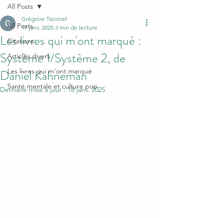
All Posts
Grégoire Taconet
All Posts
17 janv. 2025
3 min de lecture
Les livres qui m'ont marqué :
Citations
Système 1/Système 2, de
Articles divers
Daniel Kahneman
Les livres qui m'ont marqué
Santé mentale et culture pop
Dernière mise à jour :
18 janv. 2025