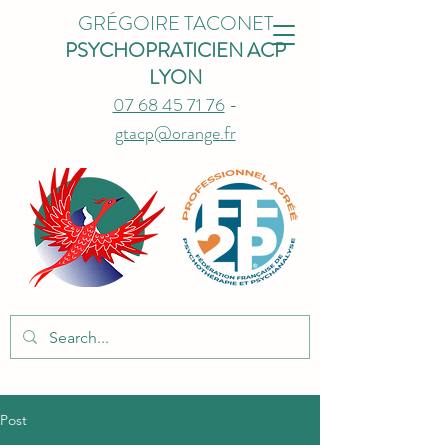
GRÉGOIRE TACONET
PSYCHOPRATICIEN ACP
LYON
07 68 45 71 76
-
gtacp@orange.fr
Post