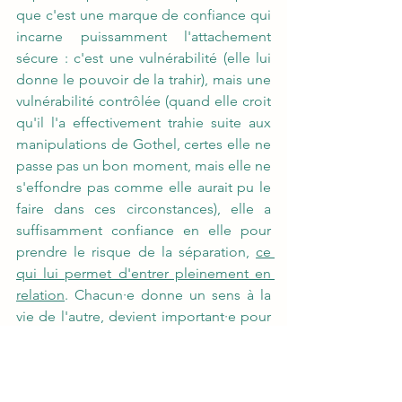
que c'est une marque de confiance qui 
incarne puissamment l'attachement 
sécure : c'est une vulnérabilité (elle lui 
donne le pouvoir de la trahir), mais une 
vulnérabilité contrôlée (quand elle croit 
qu'il l'a effectivement trahie suite aux 
manipulations de Gothel, certes elle ne 
passe pas un bon moment, mais elle ne 
s'effondre pas comme elle aurait pu le 
faire dans ces circonstances), elle a 
suffisamment confiance en elle pour 
prendre le risque de la séparation, 
ce 
qui lui permet d'entrer pleinement en 
relation
. Chacun·e donne un sens à la 
vie de l'autre, devient important·e pour 
l'autre (Flynn, condamné à mort, 
acceptera son sort... jusqu'à ce qu'il 
apprenne que Raiponce est menacée 