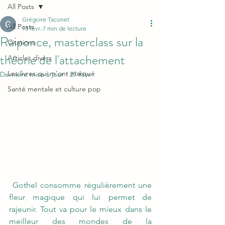
All Posts
Grégoire Taconet
All Posts
13 févr.
7 min de lecture
Raiponce, masterclass sur la
Citations
théorie de l'attachement
Articles divers
Les livres qui m'ont marqué
Dernière mise à jour :
27 févr.
Santé mentale et culture pop
 Gothel consomme régulièrement une 
fleur magique qui lui permet de 
rajeunir. Tout va pour le mieux dans le 
meilleur des mondes de la 