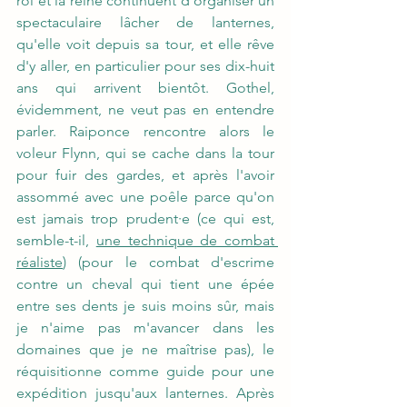
roi et la reine continuent d'organiser un 
spectaculaire lâcher de lanternes, 
qu'elle voit depuis sa tour, et elle rêve 
d'y aller, en particulier pour ses dix-huit 
ans qui arrivent bientôt. Gothel, 
évidemment, ne veut pas en entendre 
parler. Raiponce rencontre alors le 
voleur Flynn, qui se cache dans la tour 
pour fuir des gardes, et après l'avoir 
assommé avec une poêle parce qu'on 
est jamais trop prudent·e (ce qui est, 
semble-t-il, 
une technique de combat 
réaliste
) (pour le combat d'escrime 
contre un cheval qui tient une épée 
entre ses dents je suis moins sûr, mais 
je n'aime pas m'avancer dans les 
domaines que je ne maîtrise pas), le 
réquisitionne comme guide pour une 
expédition jusqu'aux lanternes. Après 