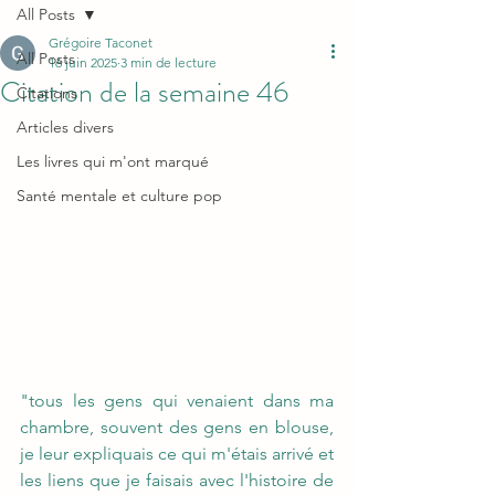
All Posts
Grégoire Taconet
All Posts
16 juin 2025
3 min de lecture
Citation de la semaine 46
Citations
Articles divers
Les livres qui m'ont marqué
Santé mentale et culture pop
"tous les gens qui venaient dans ma 
chambre, souvent des gens en blouse, 
je leur expliquais ce qui m'étais arrivé et 
les liens que je faisais avec l'histoire de 