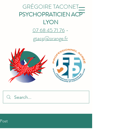
GRÉGOIRE TACONET
PSYCHOPRATICIEN ACP
LYON
07 68 45 71 76
-
gtacp@orange.fr
Post