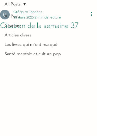
All Posts
Grégoire Taconet
All Posts
10 mars 2025
2 min de lecture
Citation de la semaine 37
Citations
Articles divers
Les livres qui m'ont marqué
Santé mentale et culture pop