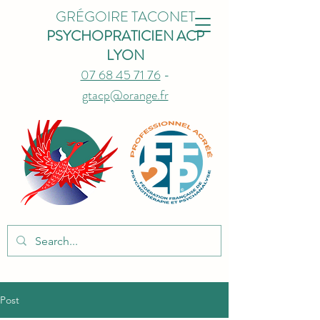
GRÉGOIRE TACONET
PSYCHOPRATICIEN ACP
LYON
07 68 45 71 76
-
gtacp@orange.fr
Post