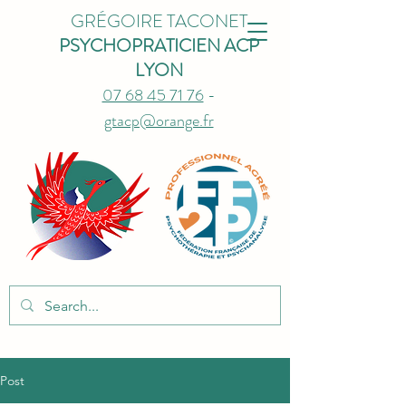
GRÉGOIRE TACONET
PSYCHOPRATICIEN ACP
LYON
07 68 45 71 76
-
gtacp@orange.fr
Post