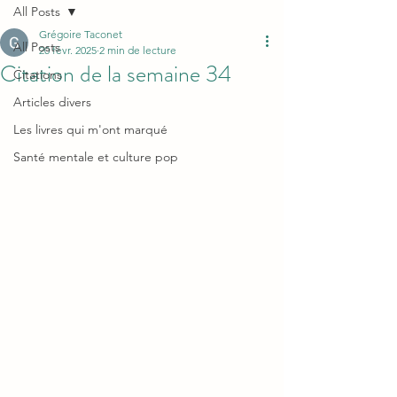
All Posts
Grégoire Taconet
All Posts
20 févr. 2025
2 min de lecture
Citation de la semaine 34
Citations
Articles divers
Les livres qui m'ont marqué
Santé mentale et culture pop